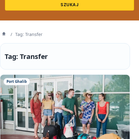
SZUKAJ
/
Tag: Transfer
Strona
główna
Tag:
Transfer
Port Ghalib