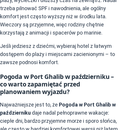
plaży, wycieczki i dłuższy czas na zewnątrz. Nadal
trzeba pilnować SPF i nawodnienia, ale ogólny
komfort jest często wyższy niż w środku lata.
Wieczory są przyjemne, więc rodziny chętnie
korzystają z animacji i spacerów po marinie.
Jeśli jedziesz z dziećmi, wybieraj hotel z łatwym
dostępem do plaży i miejscami zacienionymi – to
zawsze podnosi komfort.
Pogoda w Port Ghalib w październiku –
co warto zapamiętać przed
planowaniem wyjazdu?
Najważniejsze jest to, że
Pogoda w Port Ghalib w
październiku
daje nadal pełnoprawne wakacje:
ciepłe dni, bardzo przyjemne morze i sporo słońca,
ale często w bardziej komfortowej wersji niż latem.