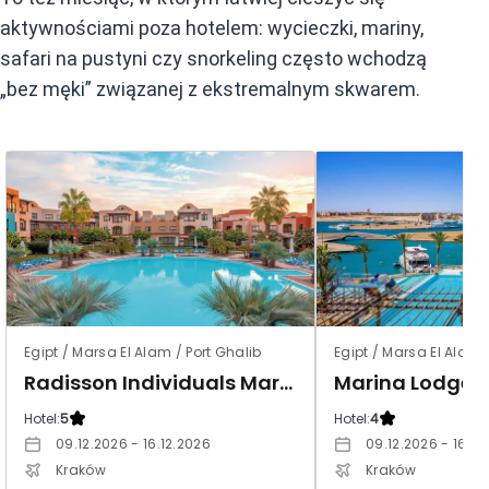
aktywnościami poza hotelem: wycieczki, mariny,
safari na pustyni czy snorkeling często wchodzą
„bez męki” związanej z ekstremalnym skwarem.
Egipt / Marsa El Alam / Port Ghalib
Egipt / Marsa El Alam 
Radisson Individuals Marina Port Ghalib (ex. Sunrise Marina Resort)
Marina Lodge P
Hotel:
5
Hotel:
4
09.12.2026 - 16.12.2026
09.12.2026 - 16.12
Kraków
Kraków