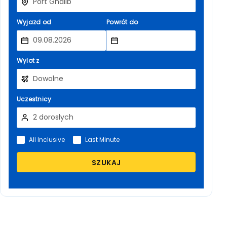
Wyjazd od
Powrót do
Wylot z
Uczestnicy
All Inclusive
Last Minute
SZUKAJ