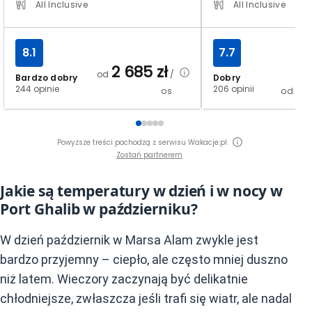
All Inclusive
All Inclusive
8.1
7.7
2 685
zł
od
/
Bardzo dobry
Dobry
2 
244 opinie
206 opinii
os.
od
Powyższe treści pochodzą z serwisu Wakacje.pl
Zostań partnerem
Jakie są temperatury w dzień i w nocy w
Port Ghalib w październiku?
W dzień październik w Marsa Alam zwykle jest
bardzo przyjemny – ciepło, ale często mniej duszno
niż latem. Wieczory zaczynają być delikatnie
chłodniejsze, zwłaszcza jeśli trafi się wiatr, ale nadal