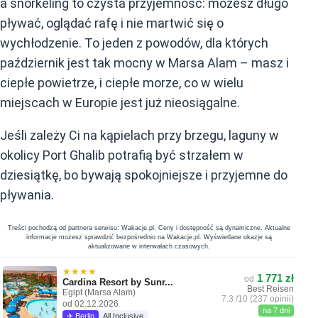
a snorkeling to czysta przyjemność: możesz długo
pływać, oglądać rafę i nie martwić się o
wychłodzenie. To jeden z powodów, dla których
październik jest tak mocny w Marsa Alam – masz i
ciepłe powietrze, i ciepłe morze, co w wielu
miejscach w Europie jest już nieosiągalne.
Jeśli zależy Ci na kąpielach przy brzegu, laguny w
okolicy Port Ghalib potrafią być strzałem w
dziesiątkę, bo bywają spokojniejsze i przyjemne do
pływania.
Treści pochodzą od partnera serwisu: Wakacje.pl. Ceny i dostępność są dynamiczne. Aktualne
informacje możesz sprawdzić bezpośrednio na Wakacje.pl. Wyświetlane okazje są
aktualizowane w interwałach czasowych.
★★★★
1 771 zł
od
Cardina Resort by Sunr...
Best Reisen
Egipt (Marsa Alam)
7.3 /10 (237 opinii)
od 02.12.2026
na 7 dni
✈ Berlin
All Inclusive