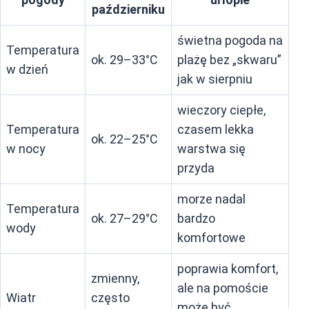
październiku
świetna pogoda na
Temperatura
ok. 29–33°C
plażę bez „skwaru”
w dzień
jak w sierpniu
wieczory ciepłe,
Temperatura
czasem lekka
ok. 22–25°C
w nocy
warstwa się
przyda
morze nadal
Temperatura
ok. 27–29°C
bardzo
wody
komfortowe
poprawia komfort,
zmienny,
ale na pomoście
Wiatr
często
może być