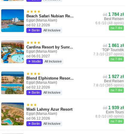
★★★★
1 784 zł
od
Beach Safari Nubian Re...
Best Reisen
Egipt (Marsa Alam)
6.6 /10 (48 opinii)
od 02.12.2026
na 7 dni
✈ Berlin
All Inclusive
★★★★
1 861 zł
od
Cardina Resort by Sunr...
TOP Touristik
Egipt (Marsa Alam)
7.3 /10 (237 opinii)
od 06.01.2027
na 7 dni
✈ Modlin
All Inclusive
★★★★
1 927 zł
od
Blend Elphistone Resor...
Best Reisen
Egipt (Marsa Alam)
7.8 /10 (365 opinii)
od 02.12.2026
na 7 dni
✈ Berlin
All Inclusive
★★★
1 939 zł
od
Wadi Lahmy Azur Resort
Exim Tours
Egipt (Marsa Alam)
8.0 /10 (40 opinii)
od 06.12.2026
na 7 dni
✈ Berlin
All Inclusive