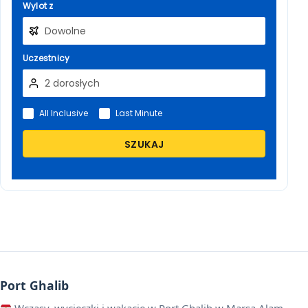
Wylot z
Uczestnicy
All Inclusive
Last Minute
SZUKAJ
Port Ghalib