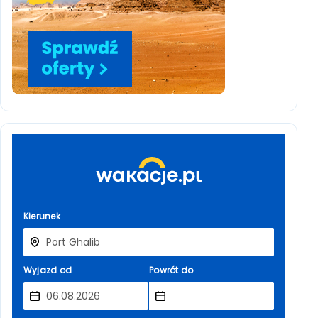
Kierunek
Wyjazd od
Powrót do