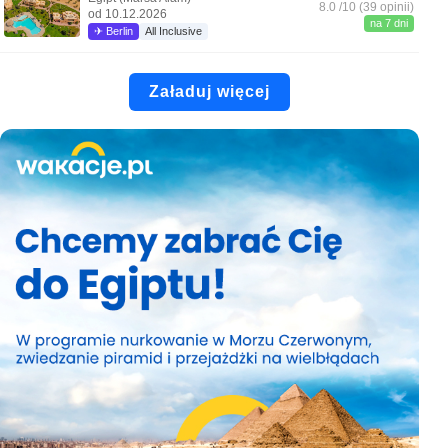
8.0 /10 (39 opinii)
od 10.12.2026
na 7 dni
✈ Berlin
All Inclusive
Załaduj więcej