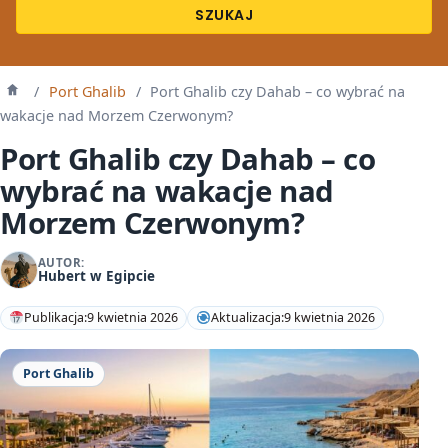
SZUKAJ
/
Port Ghalib
/
Port Ghalib czy Dahab – co wybrać na
Strona
główna
wakacje nad Morzem Czerwonym?
Port Ghalib czy Dahab – co
wybrać na wakacje nad
Morzem Czerwonym?
AUTOR:
Hubert w Egipcie
Publikacja:
9 kwietnia 2026
Aktualizacja:
9 kwietnia 2026
Port Ghalib