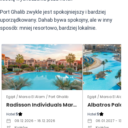
Port Ghalib zwykle jest spokojniejszy i bardziej
uporządkowany. Dahab bywa spokojny, ale w inny
sposób: mniej resortowo, bardziej lokalnie.
Egipt / Marsa El Alam / Port Ghalib
Egipt / Marsa El Alam 
Radisson Individuals Marina Port Ghalib (ex. Sunrise Marina Resort)
Hotel:
5
Hotel:
5
09.12.2026 - 16.12.2026
06.01.2027 - 13.01
Kraków
Kraków