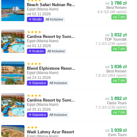
★★★★
1 786 zł
od
Beach Safari Nubian Re...
Best Reisen
Egipt (Marsa Alam)
6.6 /10 (48 opinii)
od 02.11.2026
na 7 dni
✈ Modlin
All Inclusive
★★★★
1 832 zł
od
Cardina Resort by Sunr...
TOP Touristik
Egipt (Marsa Alam)
7.3 /10 (236 opinii)
od 01.12.2026
na 7 dni
✈ Kraków
All Inclusive
★★★★
1 836 zł
od
Blend Elphistone Resor...
Best Reisen
Egipt (Marsa Alam)
7.8 /10 (364 opinii)
od 23.11.2026
na 7 dni
✈ Katowice
All Inclusive
★★★★
1 892 zł
od
Cardina Resort by Sunr...
Oasis Tours
Egipt (Marsa Alam)
7.3 /10 (236 opinii)
od 25.11.2026
na 7 dni
✈ Katowice
All Inclusive
★★★
1 939 zł
od
Wadi Lahmy Azur Resort
Exim Tours
Egipt (Marsa Alam)