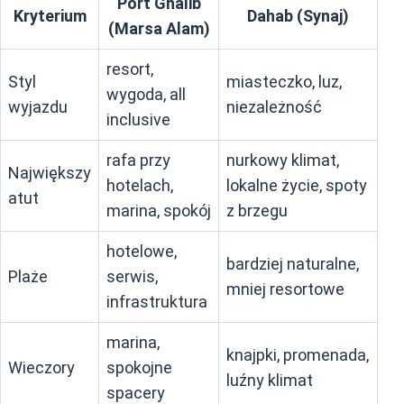
Port Ghalib
Kryterium
Dahab (Synaj)
(Marsa Alam)
resort,
Styl
miasteczko, luz,
wygoda, all
wyjazdu
niezależność
inclusive
rafa przy
nurkowy klimat,
Największy
hotelach,
lokalne życie, spoty
atut
marina, spokój
z brzegu
hotelowe,
bardziej naturalne,
Plaże
serwis,
mniej resortowe
infrastruktura
marina,
knajpki, promenada,
Wieczory
spokojne
luźny klimat
spacery