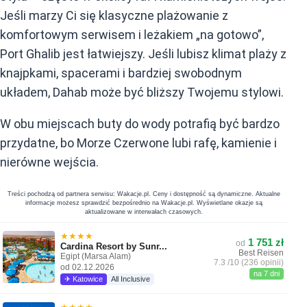
Jeśli marzy Ci się klasyczne plażowanie z
komfortowym serwisem i leżakiem „na gotowo”,
Port Ghalib jest łatwiejszy. Jeśli lubisz klimat plaży z
knajpkami, spacerami i bardziej swobodnym
układem, Dahab może być bliższy Twojemu stylowi.
W obu miejscach buty do wody potrafią być bardzo
przydatne, bo Morze Czerwone lubi rafę, kamienie i
nierówne wejścia.
Treści pochodzą od partnera serwisu: Wakacje.pl. Ceny i dostępność są dynamiczne. Aktualne
informacje możesz sprawdzić bezpośrednio na Wakacje.pl. Wyświetlane okazje są
aktualizowane w interwałach czasowych.
★★★★
1 751 zł
od
Cardina Resort by Sunr...
Best Reisen
Egipt (Marsa Alam)
7.3 /10 (236 opinii)
od 02.12.2026
na 7 dni
✈ Katowice
All Inclusive