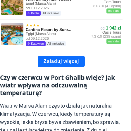
Exim Tours
Egipt (Marsa Alam)
8.0 /10 (41 opinii)
od 10.12.2026
na 7 dni
✈ Berlin
All Inclusive
★★★★
1 942 zł
od
Cardina Resort by Sunr...
Oasis Tours
Egipt (Marsa Alam)
7.3 /10 (238 opinii)
od 09.12.2026
na 7 dni
✈ Katowice
All Inclusive
Załaduj więcej
Czy w czerwcu w Port Ghalib wieje? Jak
wiatr wpływa na odczuwalną
temperaturę?
Wiatr w Marsa Alam często działa jak naturalna
klimatyzacja. W czerwcu, kiedy temperatury są
wysokie, lekka bryza bywa zbawieniem, bo sprawia,
że upał jest łatwiejszy do zniesienia. Z drugiej