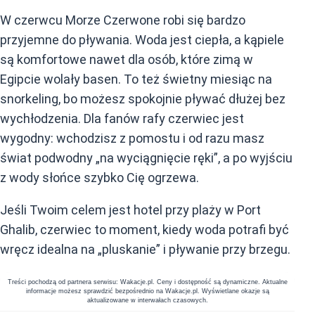
W czerwcu Morze Czerwone robi się bardzo
przyjemne do pływania. Woda jest ciepła, a kąpiele
są komfortowe nawet dla osób, które zimą w
Egipcie wolały basen. To też świetny miesiąc na
snorkeling, bo możesz spokojnie pływać dłużej bez
wychłodzenia. Dla fanów rafy czerwiec jest
wygodny: wchodzisz z pomostu i od razu masz
świat podwodny „na wyciągnięcie ręki”, a po wyjściu
z wody słońce szybko Cię ogrzewa.
Jeśli Twoim celem jest hotel przy plaży w Port
Ghalib, czerwiec to moment, kiedy woda potrafi być
wręcz idealna na „pluskanie” i pływanie przy brzegu.
Treści pochodzą od partnera serwisu: Wakacje.pl. Ceny i dostępność są dynamiczne. Aktualne
informacje możesz sprawdzić bezpośrednio na Wakacje.pl. Wyświetlane okazje są
aktualizowane w interwałach czasowych.