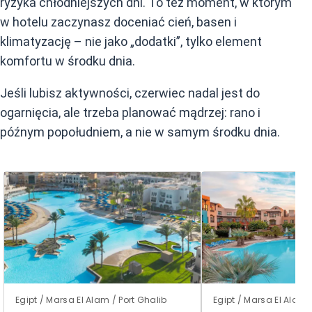
ryzyka chłodniejszych dni. To też moment, w którym
w hotelu zaczynasz doceniać cień, basen i
klimatyzację – nie jako „dodatki”, tylko element
komfortu w środku dnia.
Jeśli lubisz aktywności, czerwiec nadal jest do
ogarnięcia, ale trzeba planować mądrzej: rano i
późnym popołudniem, a nie w samym środku dnia.
Egipt / Marsa El Alam / Port Ghalib
Egipt / Marsa El Alam 