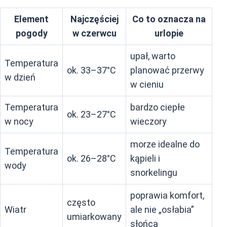
Element
Najczęściej
Co to oznacza na
pogody
w czerwcu
urlopie
upał, warto
Temperatura
ok. 33–37°C
planować przerwy
w dzień
w cieniu
Temperatura
bardzo ciepłe
ok. 23–27°C
w nocy
wieczory
morze idealne do
Temperatura
ok. 26–28°C
kąpieli i
wody
snorkelingu
poprawia komfort,
często
Wiatr
ale nie „osłabia”
umiarkowany
słońca