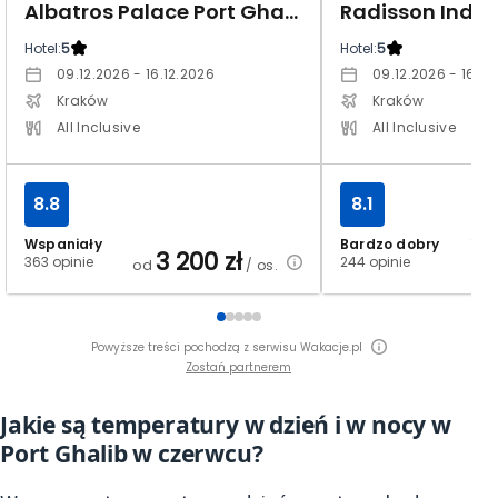
Albatros Palace Port Ghalib (ex. Red Sea The Palace)
Hotel:
5
Hotel:
5
09.12.2026 - 16.12.2026
09.12.2026 - 16.12
Kraków
Kraków
All Inclusive
All Inclusive
8.8
8.1
od
Wspaniały
Bardzo dobry
3 200
zł
363 opinie
244 opinie
od
/ os.
Powyższe treści pochodzą z serwisu Wakacje.pl
Zostań partnerem
Jakie są temperatury w dzień i w nocy w
Port Ghalib w czerwcu?