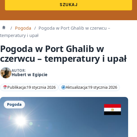
SZUKAJ
/
Pogoda
/
Pogoda w Port Ghalib w czerwcu –
Strona
główna
temperatury i upał
Pogoda w Port Ghalib w
czerwcu – temperatury i upał
AUTOR:
Hubert w Egipcie
Publikacja:
19 stycznia 2026
Aktualizacja:
19 stycznia 2026
Pogoda