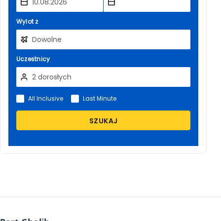
Wylot z
Uczestnicy
All Inclusive
Last Minute
SZUKAJ