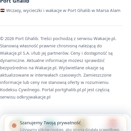
Port Ghalib
Wczasy, wycieczki i wakacje w Port Ghalib w Marsa Alam
© 2026 Port Ghalib. Treści pochodzą z serwisu Wakacje.pl.
Stanowią własność prawnie chronioną należącą do
Wakacje.pl S.A. i/lub jej partnerów. Ceny i dostępność są
dynamiczne. Aktualne informacje możesz sprawdzić
bezpośrednio na Wakacje.pl. Wyświetlane okazje są
aktualizowane w interwałach czasowych. Zamieszczone
informacje lub ceny nie stanowią oferty w rozumieniu
Kodeksu Cywilnego. Portal portghalib.pl.pl jest częścią
serwisu odkryjwakacje.pl
Szanujemy Twoją prywatność
Wakacje
All Inclusive
Hotele
Last Minute
Używamy plików cookies, aby strona działała prawidłowo,