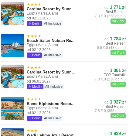
★★★★
1 771 zł
od
Cardina Resort by Sunr...
Best Reisen
Egipt (Marsa Alam)
7.3 /10 (238 opinii)
od 02.12.2026
na 7 dni
✈ Berlin
All Inclusive
★★★★
1 784 zł
od
Beach Safari Nubian Re...
Best Reisen
Egipt (Marsa Alam)
6.6 /10 (48 opinii)
od 02.12.2026
na 7 dni
✈ Berlin
All Inclusive
★★★★
1 861 zł
od
Cardina Resort by Sunr...
TOP Touristik
Egipt (Marsa Alam)
7.3 /10 (238 opinii)
od 06.01.2027
na 7 dni
✈ Modlin
All Inclusive
★★★★
1 927 zł
od
Blend Elphistone Resor...
Best Reisen
Egipt (Marsa Alam)
7.8 /10 (365 opinii)
od 02.12.2026
na 7 dni
✈ Berlin
All Inclusive
★★★
1 939 zł
od
Wadi Lahmy Azur Resort